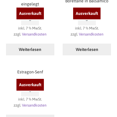
Borettane in Balsamico
eingelegt
4,80
€
6,40
€
Knoblauchzehen
Borettane
eingelegt
in
inkl. 7 % MwSt.
inkl. 7 % MwSt.
Menge
Balsamico
zzgl.
Versandkosten
zzgl.
Versandkosten
Menge
Weiterlesen
Weiterlesen
Estragon-Senf
4,80
€
Estragon-
Senf
inkl. 7 % MwSt.
Menge
zzgl.
Versandkosten