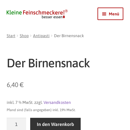
Zur
Zum
Menü
Navigation
Inhalt
springen
springen
Shop
Start
Shop
Antipasti
Der Birnensnack
Mein Ginger
DIRILOCHI
Der Birnensnack
Coldy
LimoBase
6,40
€
Pfandrückgabe
Kontakt
Unterme
inkl. 7 % MwSt.
zzgl.
Versandkosten
öffnen
Pfand sind (falls angegeben) inkl. 19% MwSt.
Konto
Der
In den Warenkorb
Birnensnack