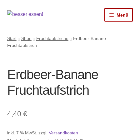
Zur
Zum
Menü
Navigation
Inhalt
springen
springen
Shop
Start
Shop
Fruchtaufstriche
Erdbeer-Banane
Mein Ginger
Fruchtaufstrich
DIRILOCHI
Coldy
Erdbeer-Banane
LimoBase
Fruchtaufstrich
Pfandrückgabe
Kontakt
4,40
€
Konto
inkl. 7 % MwSt.
zzgl.
Versandkosten