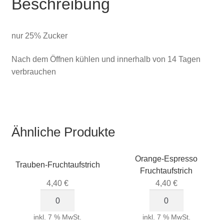
Beschreibung
nur 25% Zucker
Nach dem Öffnen kühlen und innerhalb von 14 Tagen
verbrauchen
Ähnliche Produkte
Orange-Espresso
Trauben-Fruchtaufstrich
Fruchtaufstrich
4,40
€
4,40
€
Trauben-
Orange-
Fruchtaufstrich
Espresso
inkl. 7 % MwSt.
inkl. 7 % MwSt.
Menge
Fruchtaufstrich