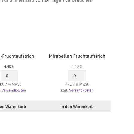
n und innerhalb von 14 Tagen verbrauchen.
-Fruchtaufstrich
Mirabellen Fruchtaufstrich
4,40
€
4,40
€
Quitten-
Mirabellen
Fruchtaufstrich
Fruchtaufstrich
nkl. 7 % MwSt.
inkl. 7 % MwSt.
Menge
Menge
.
Versandkosten
zzgl.
Versandkosten
den Warenkorb
In den Warenkorb