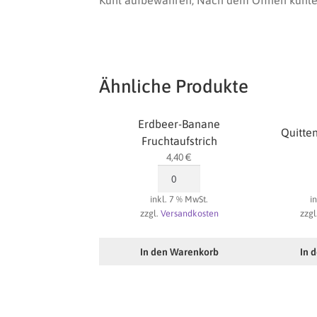
Kühl aufbewahren; Nach dem Öffnen kühle
Ähnliche Produkte
Erdbeer-Banane
Quitten
Fruchtaufstrich
4,40
€
Erdbeer-
Banane
inkl. 7 % MwSt.
i
Fruchtaufstrich
zzgl.
Versandkosten
zzgl
Menge
In den Warenkorb
In 