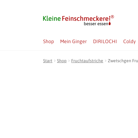
Zur
Zum
Navigation
Inhalt
springen
springen
Shop
Mein Ginger
DIRILOCHI
Coldy
Start
Shop
Fruchtaufstriche
Zwetschgen Fru