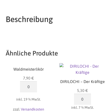
Beschreibung
Ähnliche Produkte
Waldmeisterlikör
7,90
€
DIRILOCHI – Der Kräftige
Waldmeisterlikör
Menge
5,30
€
DIRILOCHI
inkl. 19 % MwSt.
-
inkl. 7 % MwSt.
Der
zzgl.
Versandkosten