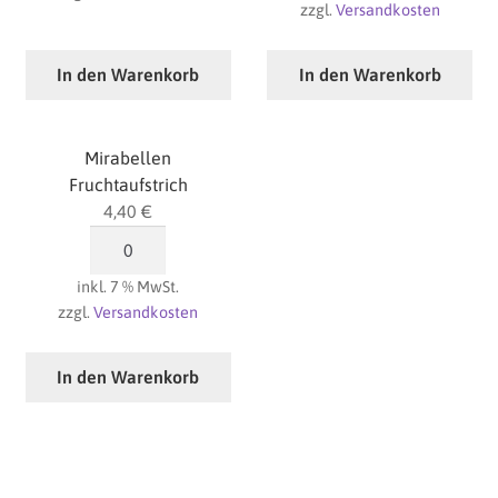
zzgl.
Versandkosten
Kräftige
Menge
In den Warenkorb
In den Warenkorb
Mirabellen
Fruchtaufstrich
4,40
€
Mirabellen
Fruchtaufstrich
inkl. 7 % MwSt.
Menge
zzgl.
Versandkosten
In den Warenkorb