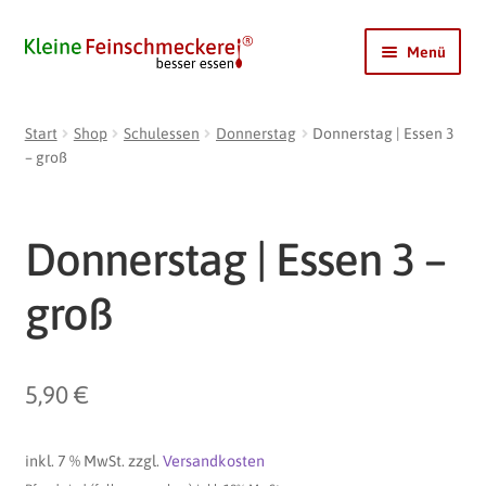
Zur
Zum
Menü
Navigation
Inhalt
springen
springen
Shop
Start
Shop
Schulessen
Donnerstag
Donnerstag | Essen 3
Mein Ginger
– groß
DIRILOCHI
Coldy
Donnerstag | Essen 3 –
LimoBase
groß
Pfandrückgabe
Kontakt
Unterme
5,90
€
öffnen
Konto
inkl. 7 % MwSt.
zzgl.
Versandkosten