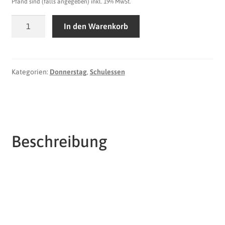
Pfand sind (falls angegeben) inkl. 19% MwSt.
Donnerstag
In den Warenkorb
|
Essen
3
-
Kategorien:
Donnerstag
,
Schulessen
groß
Menge
Beschreibung