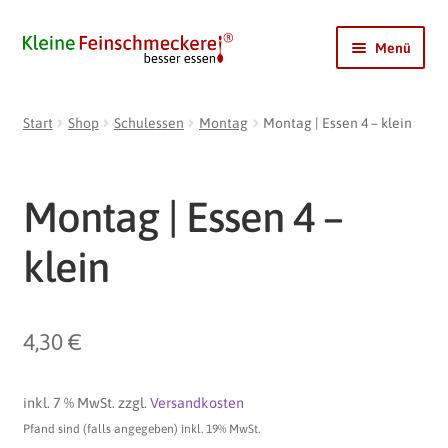
Zur
Zum
Menü
Navigation
Inhalt
springen
springen
Shop
Start
Shop
Schulessen
Montag
Montag | Essen 4 – klein
Mein Ginger
DIRILOCHI
Montag | Essen 4 –
Coldy
klein
LimoBase
Pfandrückgabe
4,30
€
Kontakt
Unterme
öffnen
Konto
inkl. 7 % MwSt.
zzgl.
Versandkosten
Pfand sind (falls angegeben) inkl. 19% MwSt.