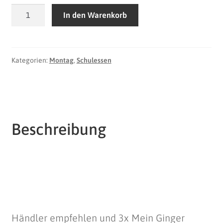
Montag
In den Warenkorb
|
Essen
4
-
Kategorien:
Montag
,
Schulessen
klein
Menge
Beschreibung
Händler empfehlen und 3x Mein Ginger