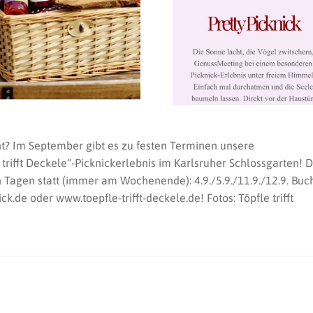
t? Im September gibt es zu festen Terminen unsere
rifft Deckele“-Picknickerlebnis im Karlsruher Schlossgarten! 
en Tagen statt (immer am Wochenende): 4.9./5.9./11.9./12.9. Buc
.de oder www.toepfle-trifft-deckele.de! Fotos: Töpfle trifft