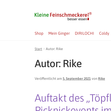
Zur
Zum
Navigation
Inhalt
springen
springen
Shop
Mein Ginger
DIRILOCHI
Coldy
Start
Autor: Rike
Autor:
Rike
Veröffentlicht am
5. September 2021
von
Rike
Auftakt des „Töpfl
Picknickevents im