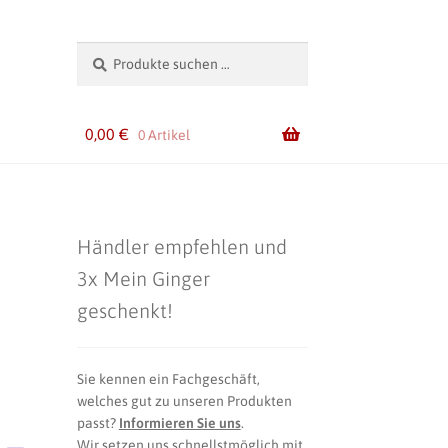
Suchen
Suchen
nach:
0,00
€
0 Artikel
Händler empfehlen und
3x Mein Ginger
geschenkt!
Sie kennen ein Fachgeschäft,
welches gut zu unseren Produkten
passt?
Informieren Sie uns
.
 –
Wir setzen uns schnellstmöglich mit