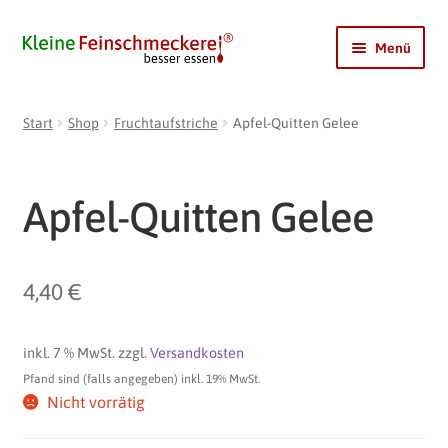
Zur
Zum
Menü
Navigation
Inhalt
springen
springen
Shop
Start
Shop
Fruchtaufstriche
Apfel-Quitten Gelee
Mein Ginger
DIRILOCHI
Apfel-Quitten Gelee
Coldy
LimoBase
4,40
€
Pfandrückgabe
Kontakt
Unterme
inkl. 7 % MwSt.
zzgl.
Versandkosten
öffnen
Pfand sind (falls angegeben) inkl. 19% MwSt.
Konto
Nicht vorrätig