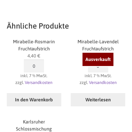
Ähnliche Produkte
Mirabelle-Rosmarin
Mirabelle-Lavendel
Fruchtaufstrich
Fruchtaufstrich
4,40
€
4,40
€
Mirabelle-
Mirabelle-
Rosmarin
Lavendel
inkl. 7 % MwSt.
inkl. 7 % MwSt.
Fruchtaufstrich
Fruchtaufstrich
zzgl.
Versandkosten
zzgl.
Versandkosten
Menge
Menge
In den Warenkorb
Weiterlesen
Karlsruher
Schlossmischung