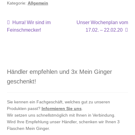
Kategorie:
Allgemein
Beitragsnavigation
Vorheriger
Nächster
Hurra! Wir sind im
Unser Wochenplan vom
Beitrag:
Beitrag:
Feinschmecker!
17.02. – 22.02.20
Händler empfehlen und 3x Mein Ginger
geschenkt!
Sie kennen ein Fachgeschäft, welches gut zu unseren
Produkten passt?
Informieren Sie uns
.
Wir setzen uns schnellstmöglich mit Ihnen in Verbindung.
Wird Ihre Empfehlung unser Händler, schenken wir Ihnen 3
Flaschen Mein Ginger.