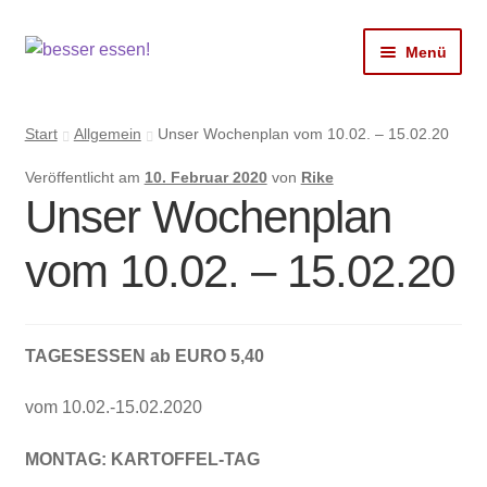
Zur
Zum
Menü
Navigation
Inhalt
springen
springen
Shop
Start
Allgemein
Unser Wochenplan vom 10.02. – 15.02.20
Mein Ginger
Veröffentlicht am
10. Februar 2020
von
Rike
DIRILOCHI
Unser Wochenplan
Coldy
vom 10.02. – 15.02.20
LimoBase
Pfandrückgabe
TAGESESSEN ab EURO 5,40
Kontakt
vom 10.02.-15.02.2020
Konto
MONTAG:
KARTOFFEL
-TAG